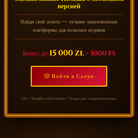
версией
Найди своё золото — лучшие лицензионные
платформы для польских игроков
15 000 zł
Бонус до
+ 5000 FS
🤠 Войти в Салун
18+ | Играйте ответственно | Только для совершеннолетних